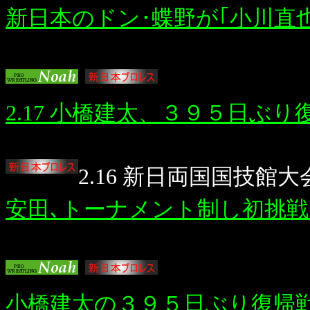
新日本のドン･蝶野が｢小川直
2.17 小橋建太、３９５日ぶ
2.16 新日両国国技館
安田､トーナメント制し初挑戦
小橋建太の３９５日ぶり復帰