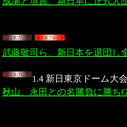
成瀬と垣原、新日本に正式入
武藤敬司ら、新日本を退団し
1.4 新日東京ドーム大
秋山、永田との名勝負に勝ちG