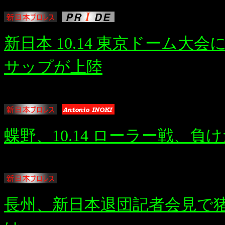
新日本 10.14 東京ドーム大会
サップが上陸
蝶野、10.14 ローラー戦、
長州、新日本退団記者会見で