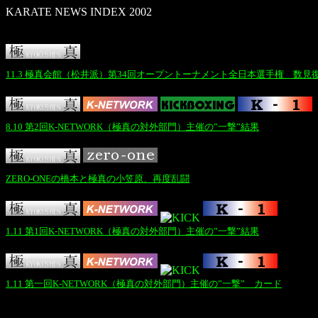
KARATE NEWS INDEX 2002
11.3 極真会館（松井派）第34回オープントーナメント全日本選手権 数見
8.10 第2回K-NETWORK（極真の対外部門）主催の”一撃”結果
ZERO-ONEの橋本と極真の小笠原、再度乱闘
1.11 第1回K-NETWORK（極真の対外部門）主催の”一撃”結果
1.11 第一回K-NETWORK（極真の対外部門）主催の”一撃” カード