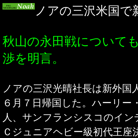
ノアの三沢米国で
秋山の永田戦について
渉を明言。
ノアの三沢光晴社長は新外国
６月７日帰国した。ハーリー
人、サンフランシスコのイン
Ｃジュニアヘビー級初代王座