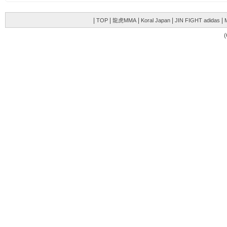
|
|
|
|
|
TOP
龍虎MMA
Koral Japan
JIN FIGHT adidas