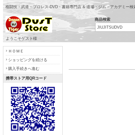
格闘技・武道・プロレス-DVD・書籍専門店 & 道場・ジム・アカデミー
商品検索
- www.dragonvstiger.com -
ようこそゲスト様
ＨＯＭＥ
ショッピングを続ける
購入手続きへ進む
携帯ストア用QRコード