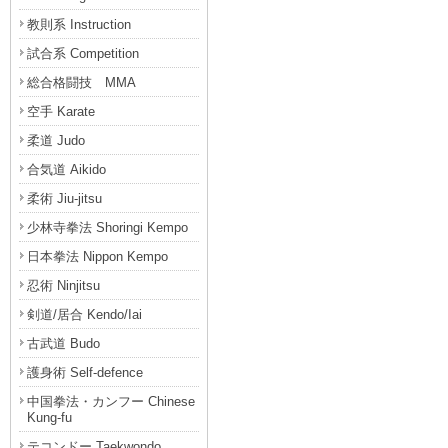
教則系 Instruction
試合系 Competition
総合格闘技 MMA
空手 Karate
柔道 Judo
合気道 Aikido
柔術 Jiu-jitsu
少林寺拳法 Shoringi Kempo
日本拳法 Nippon Kempo
忍術 Ninjitsu
剣道/居合 Kendo/Iai
古武道 Budo
護身術 Self-defence
中国拳法・カンフー Chinese
Kung-fu
テコンドー Taekwondo