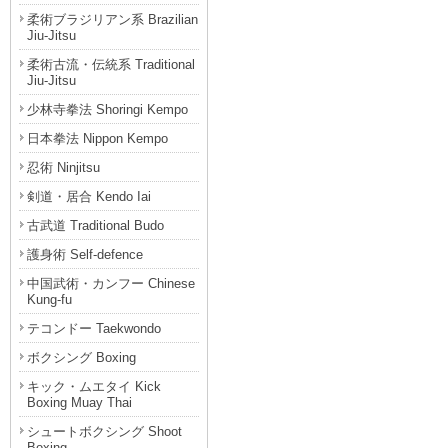
柔術ブラジリアン系 Brazilian
Jiu-Jitsu
柔術古流・伝統系 Traditional
Jiu-Jitsu
少林寺拳法 Shoringi Kempo
日本拳法 Nippon Kempo
忍術 Ninjitsu
剣道・居合 Kendo Iai
古武道 Traditional Budo
護身術 Self-defence
中国武術・カンフー Chinese
Kung-fu
テコンドー Taekwondo
ボクシング Boxing
キック・ムエタイ Kick
Boxing Muay Thai
シュートボクシング Shoot
Boxing