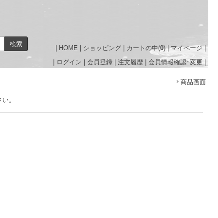
|
HOME
|
ショッピング
|
カートの中(
0
)
|
マイページ
|
|
ログイン
|
会員登録
|
注文履歴
|
会員情報確認･変更
|
商品画面
さい。