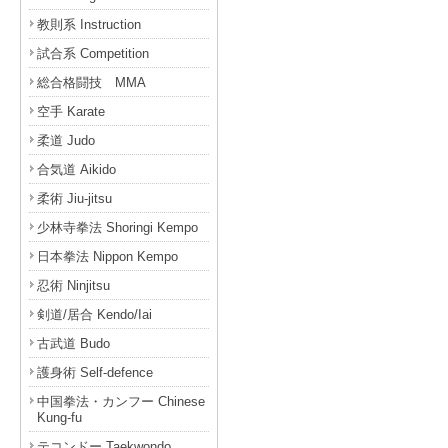
教則系 Instruction
試合系 Competition
総合格闘技 MMA
空手 Karate
柔道 Judo
合気道 Aikido
柔術 Jiu-jitsu
少林寺拳法 Shoringi Kempo
日本拳法 Nippon Kempo
忍術 Ninjitsu
剣道/居合 Kendo/Iai
古武道 Budo
護身術 Self-defence
中国拳法・カンフー Chinese
Kung-fu
テコンドー Taekwondo