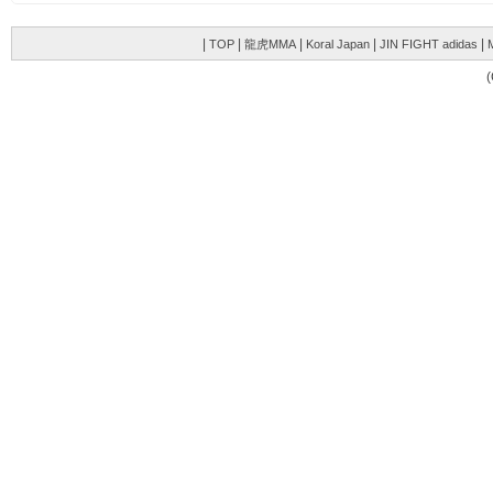
|
|
|
|
|
TOP
龍虎MMA
Koral Japan
JIN FIGHT adidas