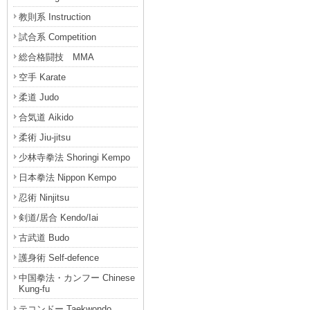
教則系 Instruction
試合系 Competition
総合格闘技 MMA
空手 Karate
柔道 Judo
合気道 Aikido
柔術 Jiu-jitsu
少林寺拳法 Shoringi Kempo
日本拳法 Nippon Kempo
忍術 Ninjitsu
剣道/居合 Kendo/Iai
古武道 Budo
護身術 Self-defence
中国拳法・カンフー Chinese
Kung-fu
テコンドー Taekwondo