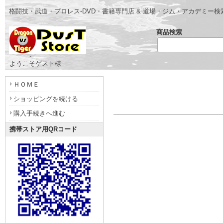
格闘技・武道・プロレス-DVD・書籍専門店 & 道場・ジム・アカデミー
商品検索
- www.dragonvstiger.com -
ようこそゲスト様
ＨＯＭＥ
ショッピングを続ける
購入手続きへ進む
携帯ストア用QRコード