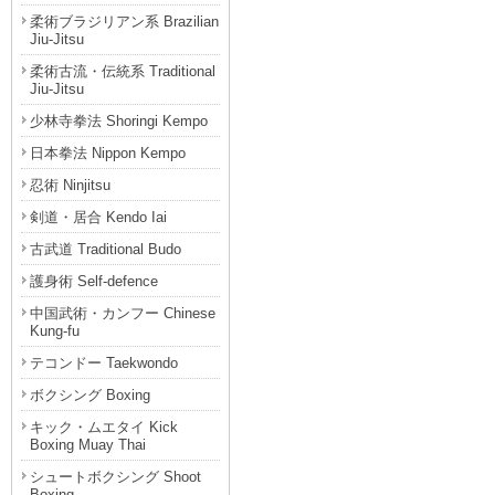
柔術ブラジリアン系 Brazilian
Jiu-Jitsu
柔術古流・伝統系 Traditional
Jiu-Jitsu
少林寺拳法 Shoringi Kempo
日本拳法 Nippon Kempo
忍術 Ninjitsu
剣道・居合 Kendo Iai
古武道 Traditional Budo
護身術 Self-defence
中国武術・カンフー Chinese
Kung-fu
テコンドー Taekwondo
ボクシング Boxing
キック・ムエタイ Kick
Boxing Muay Thai
シュートボクシング Shoot
Boxing