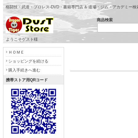
格闘技・武道・プロレス-DVD・書籍専門店 & 道場・ジム・アカデミー
商品検索
- www.dragonvstiger.com -
ようこそゲスト様
ＨＯＭＥ
ショッピングを続ける
購入手続きへ進む
携帯ストア用QRコード