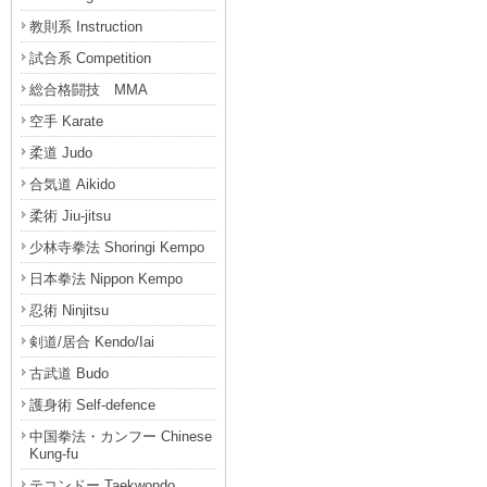
教則系 Instruction
試合系 Competition
総合格闘技 MMA
空手 Karate
柔道 Judo
合気道 Aikido
柔術 Jiu-jitsu
少林寺拳法 Shoringi Kempo
日本拳法 Nippon Kempo
忍術 Ninjitsu
剣道/居合 Kendo/Iai
古武道 Budo
護身術 Self-defence
中国拳法・カンフー Chinese
Kung-fu
テコンドー Taekwondo