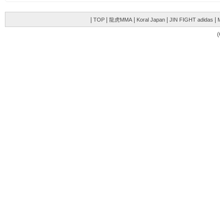
|
|
|
|
|
TOP
龍虎MMA
Koral Japan
JIN FIGHT adidas