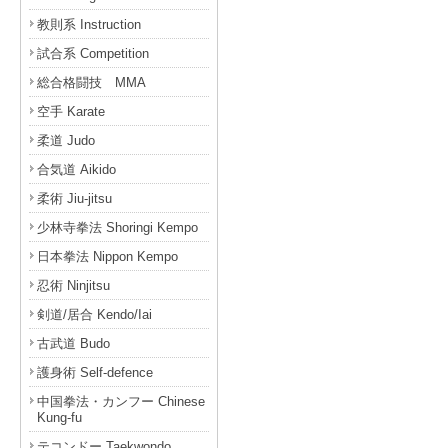
教則系 Instruction
試合系 Competition
総合格闘技 MMA
空手 Karate
柔道 Judo
合気道 Aikido
柔術 Jiu-jitsu
少林寺拳法 Shoringi Kempo
日本拳法 Nippon Kempo
忍術 Ninjitsu
剣道/居合 Kendo/Iai
古武道 Budo
護身術 Self-defence
中国拳法・カンフー Chinese
Kung-fu
テコンドー Taekwondo