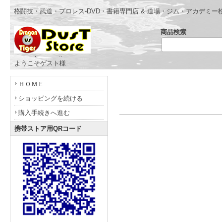
格闘技・武道・プロレス-DVD・書籍専門店 & 道場・ジム・アカデミー
商品検索
- www.dragonvstiger.com -
ようこそゲスト様
ＨＯＭＥ
ショッピングを続ける
購入手続きへ進む
携帯ストア用QRコード