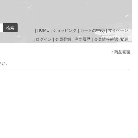
|
HOME
|
ショッピング
|
カートの中(
0
)
|
マイページ
|
|
ログイン
|
会員登録
|
注文履歴
|
会員情報確認･変更
|
商品画面
さい。