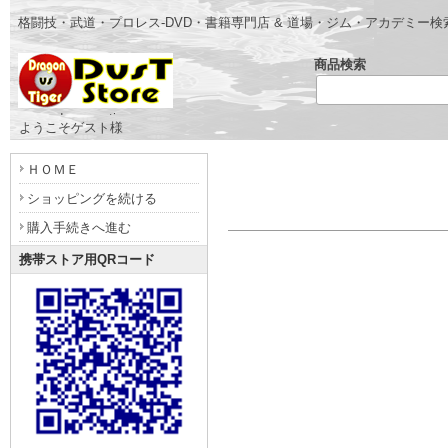
格闘技・武道・プロレス-DVD・書籍専門店 & 道場・ジム・アカデミー
商品検索
- www.dragonvstiger.com -
ようこそゲスト様
ＨＯＭＥ
ショッピングを続ける
購入手続きへ進む
携帯ストア用QRコード