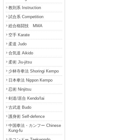
教則系 Instruction
試合系 Competition
総合格闘技 MMA
空手 Karate
柔道 Judo
合気道 Aikido
柔術 Jiu-jitsu
少林寺拳法 Shoringi Kempo
日本拳法 Nippon Kempo
忍術 Ninjitsu
剣道/居合 Kendo/Iai
古武道 Budo
護身術 Self-defence
中国拳法・カンフー Chinese
Kung-fu
テコンドー Taekwondo