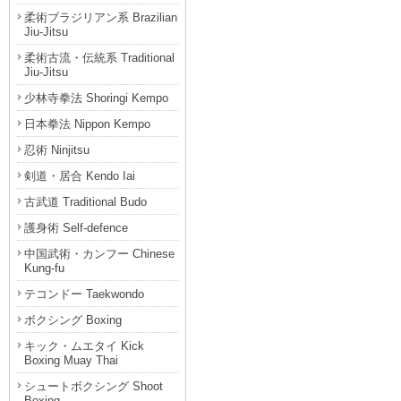
柔術ブラジリアン系 Brazilian
Jiu-Jitsu
柔術古流・伝統系 Traditional
Jiu-Jitsu
少林寺拳法 Shoringi Kempo
日本拳法 Nippon Kempo
忍術 Ninjitsu
剣道・居合 Kendo Iai
古武道 Traditional Budo
護身術 Self-defence
中国武術・カンフー Chinese
Kung-fu
テコンドー Taekwondo
ボクシング Boxing
キック・ムエタイ Kick
Boxing Muay Thai
シュートボクシング Shoot
Boxing