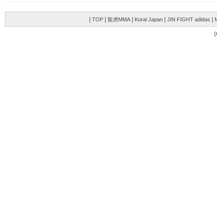
|
|
|
|
|
TOP
龍虎MMA
Koral Japan
JIN FIGHT adidas