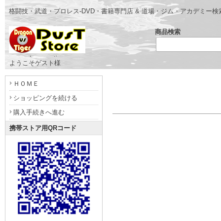
格闘技・武道・プロレス-DVD・書籍専門店 & 道場・ジム・アカデミー
商品検索
- www.dragonvstiger.com -
ようこそゲスト様
ＨＯＭＥ
ショッピングを続ける
購入手続きへ進む
携帯ストア用QRコード