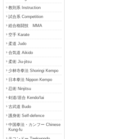
教則系 Instruction
試合系 Competition
総合格闘技 MMA
空手 Karate
柔道 Judo
合気道 Aikido
柔術 Jiu-jitsu
少林寺拳法 Shoringi Kempo
日本拳法 Nippon Kempo
忍術 Ninjitsu
剣道/居合 Kendo/Iai
古武道 Budo
護身術 Self-defence
中国拳法・カンフー Chinese
Kung-fu
テコンドー Taekwondo