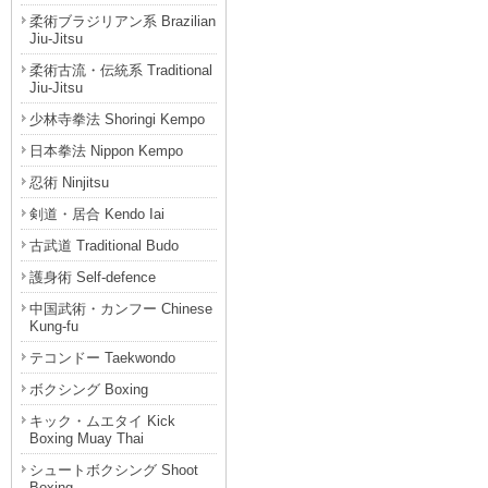
柔術ブラジリアン系 Brazilian
Jiu-Jitsu
柔術古流・伝統系 Traditional
Jiu-Jitsu
少林寺拳法 Shoringi Kempo
日本拳法 Nippon Kempo
忍術 Ninjitsu
剣道・居合 Kendo Iai
古武道 Traditional Budo
護身術 Self-defence
中国武術・カンフー Chinese
Kung-fu
テコンドー Taekwondo
ボクシング Boxing
キック・ムエタイ Kick
Boxing Muay Thai
シュートボクシング Shoot
Boxing