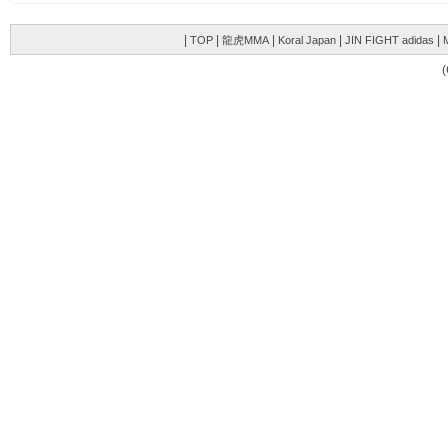
|
|
|
|
|
TOP
龍虎MMA
Koral Japan
JIN FIGHT adidas