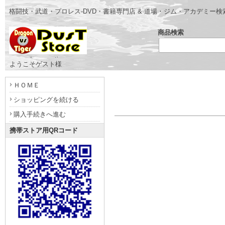
格闘技・武道・プロレス-DVD・書籍専門店 & 道場・ジム・アカデミー
商品検索
- www.dragonvstiger.com -
ようこそゲスト様
ＨＯＭＥ
ショッピングを続ける
購入手続きへ進む
携帯ストア用QRコード