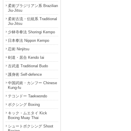
柔術ブラジリアン系 Brazilian
Jiu-Jitsu
柔術古流・伝統系 Traditional
Jiu-Jitsu
少林寺拳法 Shoringi Kempo
日本拳法 Nippon Kempo
忍術 Ninjitsu
剣道・居合 Kendo Iai
古武道 Traditional Budo
護身術 Self-defence
中国武術・カンフー Chinese
Kung-fu
テコンドー Taekwondo
ボクシング Boxing
キック・ムエタイ Kick
Boxing Muay Thai
シュートボクシング Shoot
Boxing