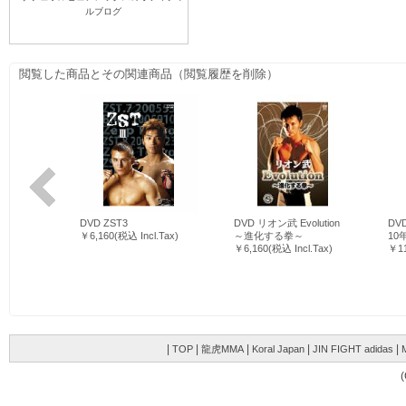
ルブログ
|
|
|
|
|
TOP
龍虎MMA
Koral Japan
JIN FIGHT adidas