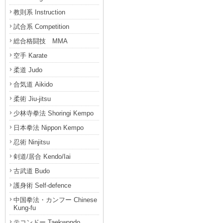
教則系 Instruction
試合系 Competition
総合格闘技 MMA
空手 Karate
柔道 Judo
合気道 Aikido
柔術 Jiu-jitsu
少林寺拳法 Shoringi Kempo
日本拳法 Nippon Kempo
忍術 Ninjitsu
剣道/居合 Kendo/Iai
古武道 Budo
護身術 Self-defence
中国拳法・カンフー Chinese
Kung-fu
テコンドー Taekwondo