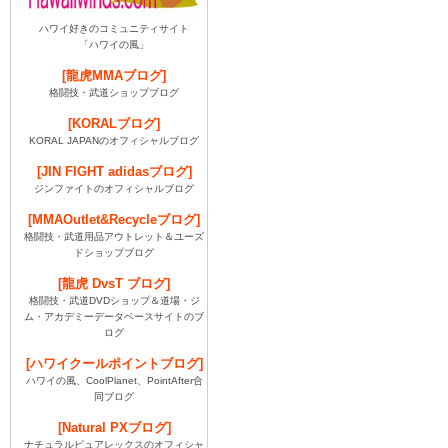
ハワイ好きのコミュニティサイト
「ハワイの風」
[龍虎MMAブログ]
格闘技・武道ショップブログ
[KORALブログ]
KORAL JAPANのオフィシャルブログ
[JIN FIGHT adidasブログ]
ジンファイトのオフィシャルブログ
[MMAOutlet&Recycleブログ]
格闘技・武道用品アウトレット＆ユーズ
ドショップブログ
[龍虎 DvsT ブログ]
格闘技・武道DVDショップ＆道場・ジ
ム・アカデミーデータベースサイトのブ
ログ
[ハワイクールポイントブログ]
ハワイの風、CoolPlanet、PointAfter合
同ブログ
[Natural PXブログ]
ナチュラルピュアレックスのオフィシャ