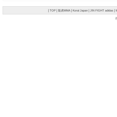
|
|
|
|
|
TOP
龍虎MMA
Koral Japan
JIN FIGHT adidas