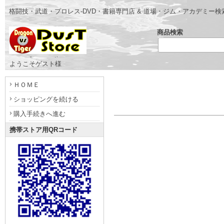
格闘技・武道・プロレス-DVD・書籍専門店 & 道場・ジム・アカデミー
商品検索
- www.dragonvstiger.com -
ようこそゲスト様
ＨＯＭＥ
ショッピングを続ける
購入手続きへ進む
携帯ストア用QRコード