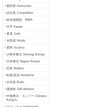
教則系 Instruction
試合系 Competition
総合格闘技 MMA
空手 Karate
柔道 Judo
合気道 Aikido
柔術 Jiu-jitsu
少林寺拳法 Shoringi Kempo
日本拳法 Nippon Kempo
忍術 Ninjitsu
剣道/居合 Kendo/Iai
古武道 Budo
護身術 Self-defence
中国拳法・カンフー Chinese
Kung-fu
テコンドー Taekwondo