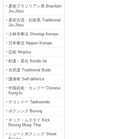
柔術ブラジリアン系 Brazilian
Jiu-Jitsu
柔術古流・伝統系 Traditional
Jiu-Jitsu
少林寺拳法 Shoringi Kempo
日本拳法 Nippon Kempo
忍術 Ninjitsu
剣道・居合 Kendo Iai
古武道 Traditional Budo
護身術 Self-defence
中国武術・カンフー Chinese
Kung-fu
テコンドー Taekwondo
ボクシング Boxing
キック・ムエタイ Kick
Boxing Muay Thai
シュートボクシング Shoot
Boxing