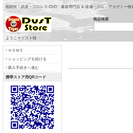
格闘技・武道・プロレス-DVD・書籍専門店 & 道場・ジム・アカデミー
商品検索
- www.dragonvstiger.com -
ようこそゲスト様
ＨＯＭＥ
ショッピングを続ける
購入手続きへ進む
携帯ストア用QRコード