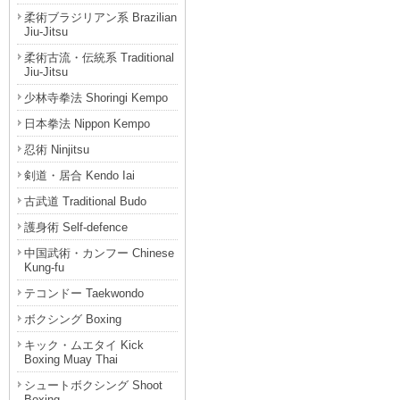
柔術ブラジリアン系 Brazilian
Jiu-Jitsu
柔術古流・伝統系 Traditional
Jiu-Jitsu
少林寺拳法 Shoringi Kempo
日本拳法 Nippon Kempo
忍術 Ninjitsu
剣道・居合 Kendo Iai
古武道 Traditional Budo
護身術 Self-defence
中国武術・カンフー Chinese
Kung-fu
テコンドー Taekwondo
ボクシング Boxing
キック・ムエタイ Kick
Boxing Muay Thai
シュートボクシング Shoot
Boxing