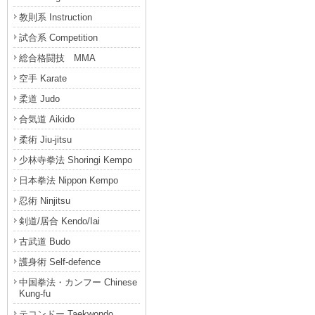
教則系 Instruction
試合系 Competition
総合格闘技 MMA
空手 Karate
柔道 Judo
合気道 Aikido
柔術 Jiu-jitsu
少林寺拳法 Shoringi Kempo
日本拳法 Nippon Kempo
忍術 Ninjitsu
剣道/居合 Kendo/Iai
古武道 Budo
護身術 Self-defence
中国拳法・カンフー Chinese
Kung-fu
テコンドー Taekwondo