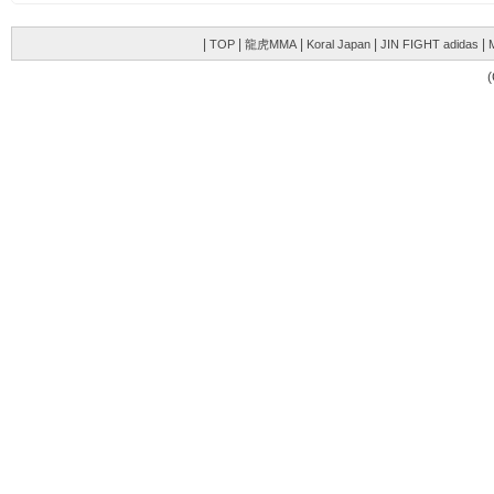
|
|
|
|
|
TOP
龍虎MMA
Koral Japan
JIN FIGHT adidas