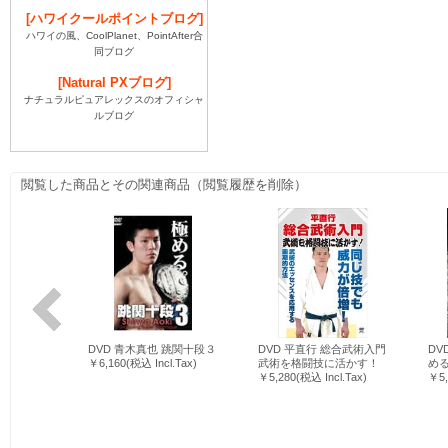
[ハワイクールポイントブログ]
ハワイの風、CoolPlanet、PointAfter合
同ブログ
[Natural PXブログ]
ナチュラルピュアレックスのオフィシャ
ルブログ