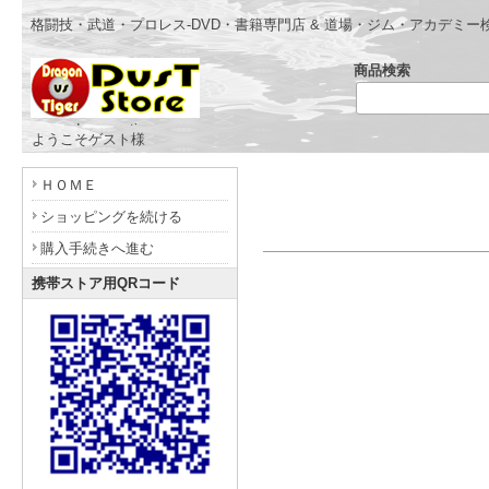
格闘技・武道・プロレス-DVD・書籍専門店 & 道場・ジム・アカデミー
商品検索
- www.dragonvstiger.com -
ようこそゲスト様
ＨＯＭＥ
ショッピングを続ける
購入手続きへ進む
携帯ストア用QRコード