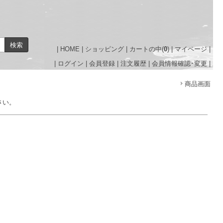
|
HOME
|
ショッピング
|
カートの中(
0
)
|
マイページ
|
|
ログイン
|
会員登録
|
注文履歴
|
会員情報確認･変更
|
商品画面
さい。