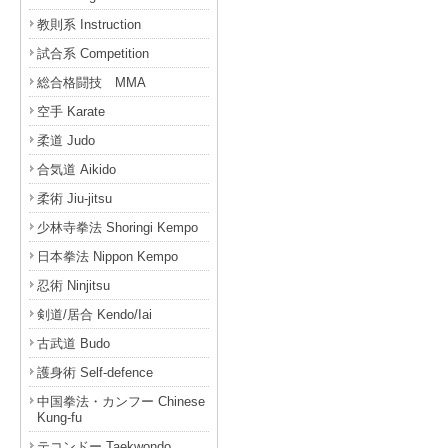
教則系 Instruction
試合系 Competition
総合格闘技 MMA
空手 Karate
柔道 Judo
合気道 Aikido
柔術 Jiu-jitsu
少林寺拳法 Shoringi Kempo
日本拳法 Nippon Kempo
忍術 Ninjitsu
剣道/居合 Kendo/Iai
古武道 Budo
護身術 Self-defence
中国拳法・カンフー Chinese
Kung-fu
テコンドー Taekwondo