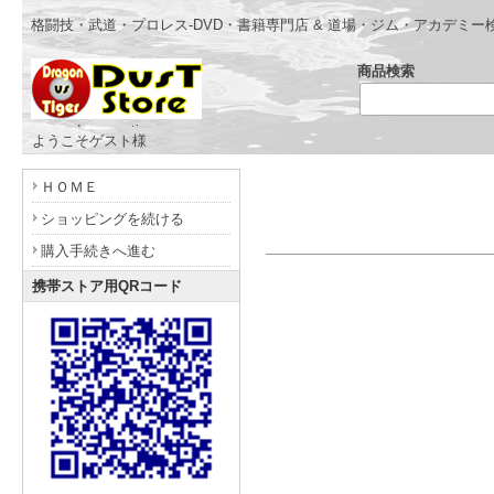
格闘技・武道・プロレス-DVD・書籍専門店 & 道場・ジム・アカデミー
商品検索
- www.dragonvstiger.com -
ようこそゲスト様
ＨＯＭＥ
ショッピングを続ける
購入手続きへ進む
携帯ストア用QRコード