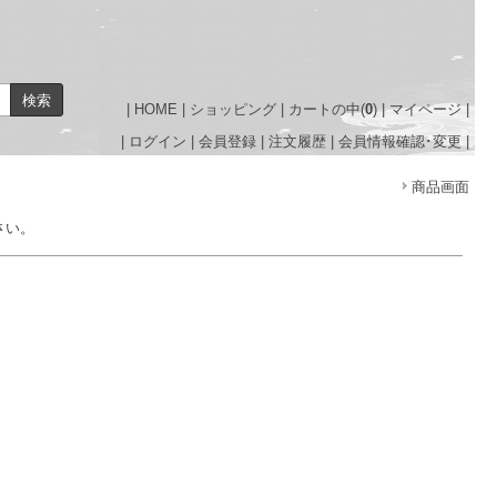
|
HOME
|
ショッピング
|
カートの中(
0
)
|
マイページ
|
|
ログイン
|
会員登録
|
注文履歴
|
会員情報確認･変更
|
商品画面
さい。