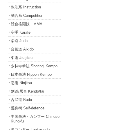
教則系 Instruction
試合系 Competition
総合格闘技 MMA
空手 Karate
柔道 Judo
合気道 Aikido
柔術 Jiu-jitsu
少林寺拳法 Shoringi Kempo
日本拳法 Nippon Kempo
忍術 Ninjitsu
剣道/居合 Kendo/Iai
古武道 Budo
護身術 Self-defence
中国拳法・カンフー Chinese
Kung-fu
テコンドー Taekwondo