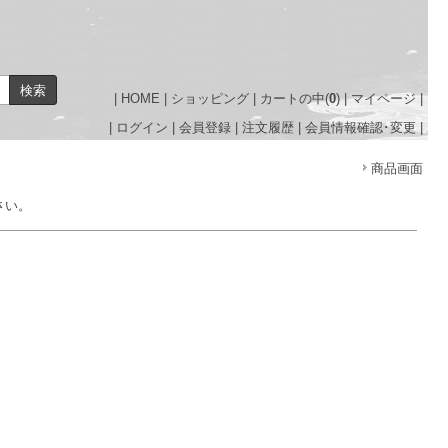
|
HOME
|
ショッピング
|
カートの中(
0
)
|
マイページ
|
|
ログイン
|
会員登録
|
注文履歴
|
会員情報確認･変更
|
商品画面
さい。