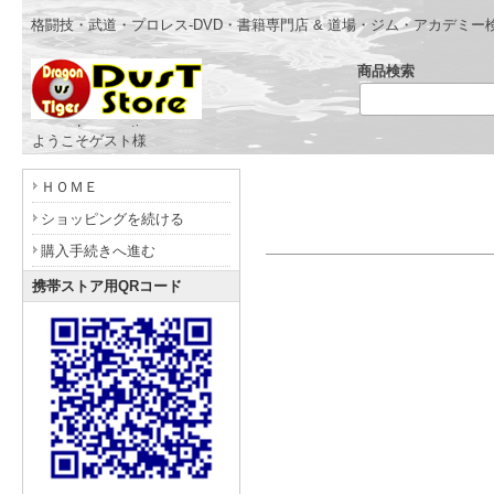
格闘技・武道・プロレス-DVD・書籍専門店 & 道場・ジム・アカデミー
商品検索
- www.dragonvstiger.com -
ようこそゲスト様
ＨＯＭＥ
ショッピングを続ける
購入手続きへ進む
携帯ストア用QRコード