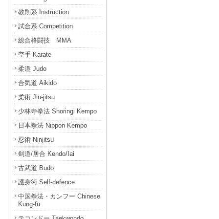
教則系 Instruction
試合系 Competition
総合格闘技 MMA
空手 Karate
柔道 Judo
合気道 Aikido
柔術 Jiu-jitsu
少林寺拳法 Shoringi Kempo
日本拳法 Nippon Kempo
忍術 Ninjitsu
剣道/居合 Kendo/Iai
古武道 Budo
護身術 Self-defence
中国拳法・カンフー Chinese
Kung-fu
テコンドー Taekwondo