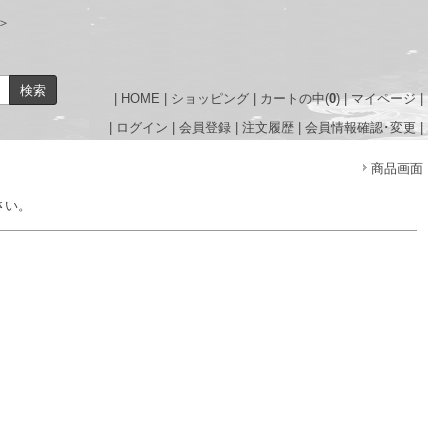
e＞
|
HOME
|
ショッピング
|
カートの中(
0
)
|
マイページ
|
|
ログイン
|
会員登録
|
注文履歴
|
会員情報確認･変更
|
商品画面
さい。