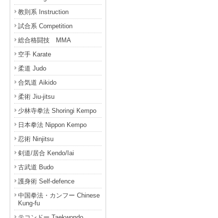
教則系 Instruction
試合系 Competition
総合格闘技 MMA
空手 Karate
柔道 Judo
合気道 Aikido
柔術 Jiu-jitsu
少林寺拳法 Shoringi Kempo
日本拳法 Nippon Kempo
忍術 Ninjitsu
剣道/居合 Kendo/Iai
古武道 Budo
護身術 Self-defence
中国拳法・カンフー Chinese
Kung-fu
テコンドー Taekwondo