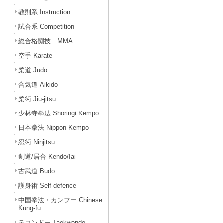
教則系 Instruction
試合系 Competition
総合格闘技 MMA
空手 Karate
柔道 Judo
合気道 Aikido
柔術 Jiu-jitsu
少林寺拳法 Shoringi Kempo
日本拳法 Nippon Kempo
忍術 Ninjitsu
剣道/居合 Kendo/Iai
古武道 Budo
護身術 Self-defence
中国拳法・カンフー Chinese
Kung-fu
テコンドー Taekwondo