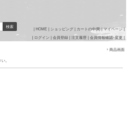
|
HOME
|
ショッピング
|
カートの中(
0
)
|
マイページ
|
|
ログイン
|
会員登録
|
注文履歴
|
会員情報確認･変更
|
商品画面
さい。