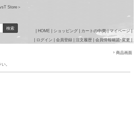
sT Store＞
|
HOME
|
ショッピング
|
カートの中(
0
)
|
マイページ
|
|
ログイン
|
会員登録
|
注文履歴
|
会員情報確認･変更
|
商品画面
さい。