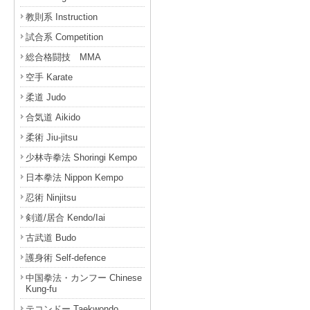
教則系 Instruction
試合系 Competition
総合格闘技 MMA
空手 Karate
柔道 Judo
合気道 Aikido
柔術 Jiu-jitsu
少林寺拳法 Shoringi Kempo
日本拳法 Nippon Kempo
忍術 Ninjitsu
剣道/居合 Kendo/Iai
古武道 Budo
護身術 Self-defence
中国拳法・カンフー Chinese
Kung-fu
テコンドー Taekwondo