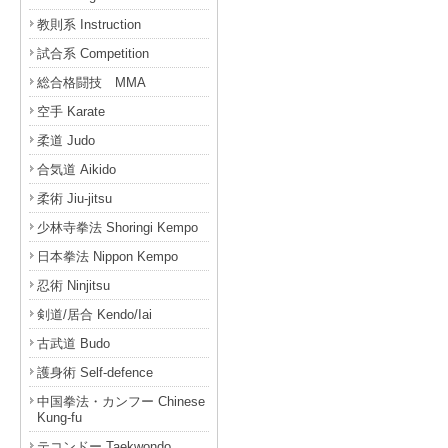
教則系 Instruction
試合系 Competition
総合格闘技 MMA
空手 Karate
柔道 Judo
合気道 Aikido
柔術 Jiu-jitsu
少林寺拳法 Shoringi Kempo
日本拳法 Nippon Kempo
忍術 Ninjitsu
剣道/居合 Kendo/Iai
古武道 Budo
護身術 Self-defence
中国拳法・カンフー Chinese
Kung-fu
テコンドー Taekwondo