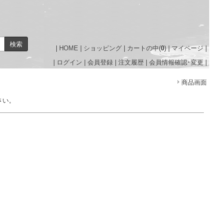
＞
|
HOME
|
ショッピング
|
カートの中(
0
)
|
マイページ
|
|
ログイン
|
会員登録
|
注文履歴
|
会員情報確認･変更
|
商品画面
さい。