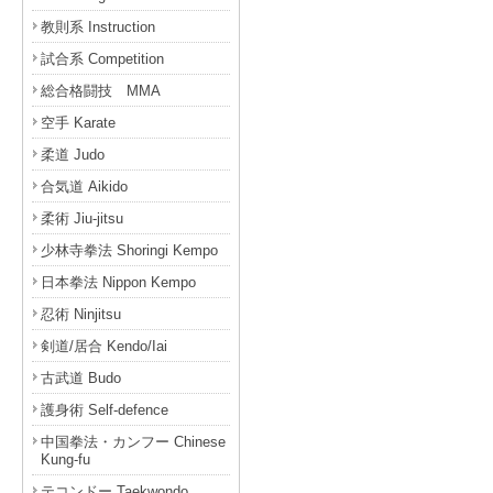
教則系 Instruction
試合系 Competition
総合格闘技 MMA
空手 Karate
柔道 Judo
合気道 Aikido
柔術 Jiu-jitsu
少林寺拳法 Shoringi Kempo
日本拳法 Nippon Kempo
忍術 Ninjitsu
剣道/居合 Kendo/Iai
古武道 Budo
護身術 Self-defence
中国拳法・カンフー Chinese
Kung-fu
テコンドー Taekwondo