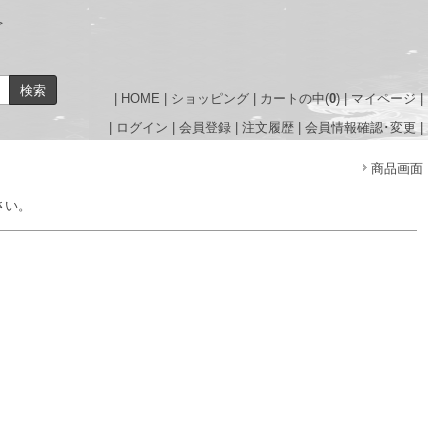
＞
|
HOME
|
ショッピング
|
カートの中(
0
)
|
マイページ
|
|
ログイン
|
会員登録
|
注文履歴
|
会員情報確認･変更
|
商品画面
さい。