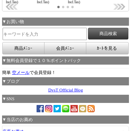
▼お買い物
商品ﾒﾆｭｰ
会員ﾒﾆｭｰ
ｶｰﾄを見る
▼無料会員登録で１０％ポイントバック
簡単
空メール
で会員登録！
▼ブログ
DvsT Official Blog
▼SNS
▼当店のお薦め