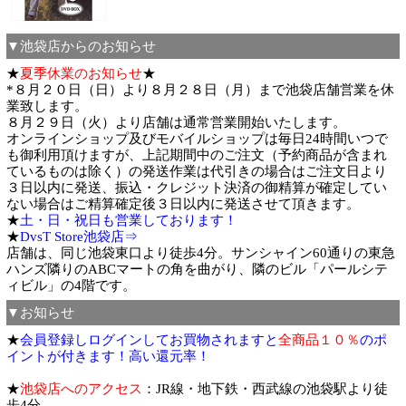
▼池袋店からのお知らせ
★
夏季休業のお知らせ
★
*８月２０日（日）より８月２８日（月）まで池袋店舗営業を休
業致します。
８月２９日（火）より店舗は通常営業開始いたします。
オンラインショップ及びモバイルショップは毎日24時間いつで
も御利用頂けますが、上記期間中のご注文（予約商品が含まれ
ているものは除く）の発送作業は代引きの場合はご注文日より
３日以内に発送、振込・クレジット決済の御精算が確定してい
ない場合はご精算確定後３日以内に発送させて頂きます。
★
土・日・祝日も営業しております！
★
DvsT Store池袋店⇒
店舗は、同じ池袋東口より徒歩4分。サンシャイン60通りの東急
ハンズ隣りのABCマートの角を曲がり、隣のビル「パールシテ
ィビル」の4階です。
▼お知らせ
★
会員登録しログインしてお買物されますと
全商品１０％
のポ
イントが付きます！高い還元率！
★
池袋店へのアクセス
：JR線・地下鉄・西武線の池袋駅より徒
歩4分