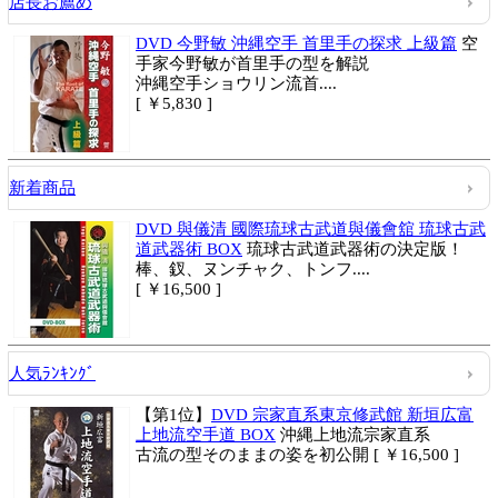
店長お薦め
DVD 今野敏 沖縄空手 首里手の探求 上級篇
空
手家今野敏が首里手の型を解説
沖縄空手ショウリン流首....
[ ￥5,830 ]
新着商品
DVD 與儀清 國際琉球古武道與儀會舘 琉球古武
道武器術 BOX
琉球古武道武器術の決定版！
棒、釵、ヌンチャク、トンフ....
[ ￥16,500 ]
人気ﾗﾝｷﾝｸﾞ
【第1位】
DVD 宗家直系東京修武館 新垣広富
上地流空手道 BOX
沖縄上地流宗家直系
古流の型そのままの姿を初公開
[ ￥16,500 ]