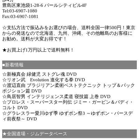
豊島区東池袋1-28-6 パールシティビル4F
Tel:03-6907-1080
Fax:03-6907-1081
☆支払方法で振込みをお選びの場合、送料全国一律500円！東京
からの発送なので北海道、九州、沖縄、その他離島のお客様に
お勧め。送料が大変お得です！
★お買上げ1万円以上で送料無料！
■新着情報
☆新極真会 緑健児 ストグレ魂 DVD
☆リオン武 Evolution 進化する拳 DVD
☆渡辺直由 ブラジリアン柔術ベストテクニック トップ＆バック
ポジション篇 DVD
☆鳥居智男 インテリジェンス柔道 寝技篇 上巻 DVD
☆プロレス・スーパースター列伝 ジミー・ガービン＆バディ・
コルト DVD
☆グラレスラー愛川ゆず季 ゆずポン祭3 ～ゆずポン・バースデ
ィ前夜祭～ DVD
★全国道場・ジムデータベース