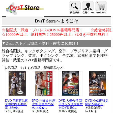
0
DvsT Storeへようこそ
☆格闘技・武道・プロレスのDVD/書籍専門店！ ☆総合格闘
☆10000円以上、送料無料！25000円以上、代引き手数料
▼DvsT ストアは簡単・便利・確実にお届け！
総合格闘技、キックボクシング、空手、ブラジリアン柔術、グ
ラップリング、柔道、ボクシング、合気道、武器術まで各種格
闘技・武道のDVD/書籍専門店です。