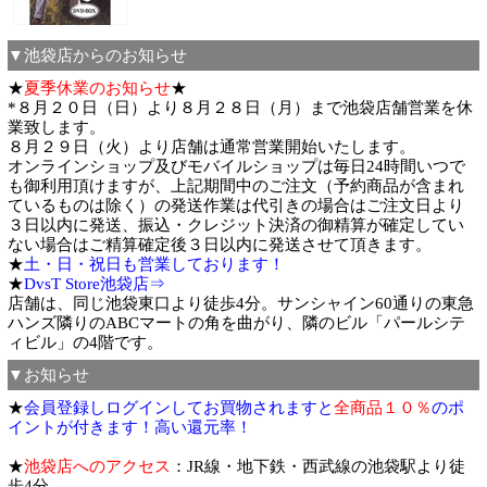
▼池袋店からのお知らせ
★
夏季休業のお知らせ
★
*８月２０日（日）より８月２８日（月）まで池袋店舗営業を休
業致します。
８月２９日（火）より店舗は通常営業開始いたします。
オンラインショップ及びモバイルショップは毎日24時間いつで
も御利用頂けますが、上記期間中のご注文（予約商品が含まれ
ているものは除く）の発送作業は代引きの場合はご注文日より
３日以内に発送、振込・クレジット決済の御精算が確定してい
ない場合はご精算確定後３日以内に発送させて頂きます。
★
土・日・祝日も営業しております！
★
DvsT Store池袋店⇒
店舗は、同じ池袋東口より徒歩4分。サンシャイン60通りの東急
ハンズ隣りのABCマートの角を曲がり、隣のビル「パールシテ
ィビル」の4階です。
▼お知らせ
★
会員登録しログインしてお買物されますと
全商品１０％
のポ
イントが付きます！高い還元率！
★
池袋店へのアクセス
：JR線・地下鉄・西武線の池袋駅より徒
歩4分