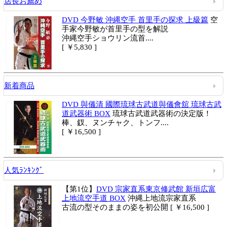
店長お薦め
DVD 今野敏 沖縄空手 首里手の探求 上級篇
空
手家今野敏が首里手の型を解説
沖縄空手ショウリン流首....
[ ￥5,830 ]
新着商品
DVD 與儀清 國際琉球古武道與儀會舘 琉球古武
道武器術 BOX
琉球古武道武器術の決定版！
棒、釵、ヌンチャク、トンフ....
[ ￥16,500 ]
人気ﾗﾝｷﾝｸﾞ
【第1位】
DVD 宗家直系東京修武館 新垣広富
上地流空手道 BOX
沖縄上地流宗家直系
古流の型そのままの姿を初公開
[ ￥16,500 ]