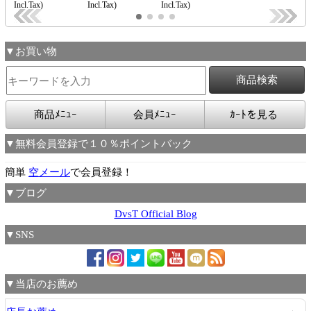
▼お買い物
商品ﾒﾆｭｰ
会員ﾒﾆｭｰ
ｶｰﾄを見る
▼無料会員登録で１０％ポイントバック
簡単
空メール
で会員登録！
▼ブログ
DvsT Official Blog
▼SNS
▼当店のお薦め