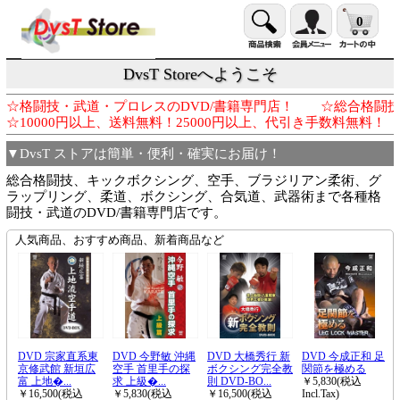
0
DvsT Storeへようこそ
☆格闘技・武道・プロレスのDVD/書籍専門店！ ☆総合格闘
☆10000円以上、送料無料！25000円以上、代引き手数料
▼DvsT ストアは簡単・便利・確実にお届け！
総合格闘技、キックボクシング、空手、ブラジリアン柔術、グ
ラップリング、柔道、ボクシング、合気道、武器術まで各種格
闘技・武道のDVD/書籍専門店です。