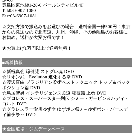
豊島区東池袋1-28-6 パールシティビル4F
Tel:03-6907-1080
Fax:03-6907-1081
☆支払方法で振込みをお選びの場合、送料全国一律500円！東京
からの発送なので北海道、九州、沖縄、その他離島のお客様に
お勧め。送料が大変お得です！
★お買上げ1万円以上で送料無料！
■新着情報
☆新極真会 緑健児 ストグレ魂 DVD
☆リオン武 Evolution 進化する拳 DVD
☆渡辺直由 ブラジリアン柔術ベストテクニック トップ＆バック
ポジション篇 DVD
☆鳥居智男 インテリジェンス柔道 寝技篇 上巻 DVD
☆プロレス・スーパースター列伝 ジミー・ガービン＆バディ・
コルト DVD
☆グラレスラー愛川ゆず季 ゆずポン祭3 ～ゆずポン・バースデ
ィ前夜祭～ DVD
★全国道場・ジムデータベース